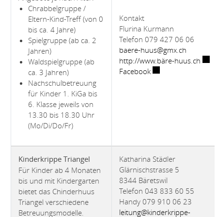
Chrabbelgruppe /
Kontakt
Eltern-Kind-Treff (von 0
Flurina Kurmann
bis ca. 4 Jahre)
Telefon 079 427 06 06
Spielgruppe (ab ca. 2
baere-huus@gmx.ch
Jahren)
Exter
http://www.bäre-huus.ch
Waldspielgruppe (ab
Externer Link wird i
Facebook
ca. 3 Jahren)
Nachschulbetreuung
für Kinder 1. KiGa bis
6. Klasse jeweils von
13.30 bis 18.30 Uhr
(Mo/Di/Do/Fr)
Katharina Städler
Kinderkrippe Triangel
Glärnischstrasse 5
Für Kinder ab 4 Monaten
8344 Bäretswil
bis und mit Kindergarten
Telefon 043 833 60 55
bietet das Chinderhuus
Handy 079 910 06 23
Triangel verschiedene
leitung@kinderkrippe-
Betreuungsmodelle.