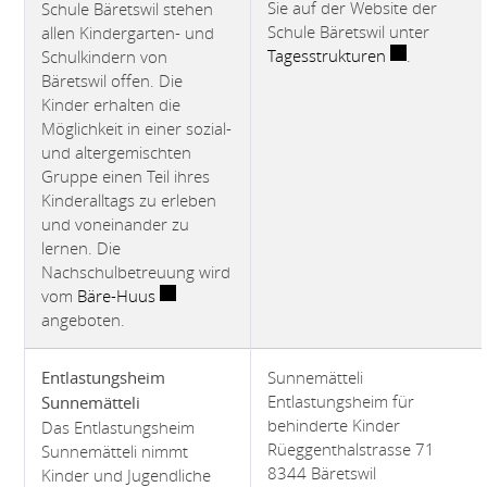
Sie auf der Website der
Schule Bäretswil stehen
Schule Bäretswil unter
allen Kindergarten- und
Externer Link
Tagesstrukturen
.
Schulkindern von
Bäretswil offen. Die
Kinder erhalten die
Möglichkeit in einer sozial-
und altergemischten
Gruppe einen Teil ihres
Kinderalltags zu erleben
und voneinander zu
lernen. Die
Nachschulbetreuung wird
Externer Link wird in einem neuen Fenster ge
vom
Bäre-Huus
angeboten.
Sunnemätteli
Entlastungsheim
Entlastungsheim für
Sunnemätteli
behinderte Kinder
Das Entlastungsheim
Rüeggenthalstrasse 71
Sunnemätteli nimmt
8344 Bäretswil
Kinder und Jugendliche