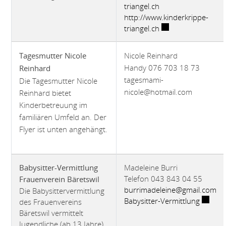
triangel.ch
http://www.kinderkrippe-
Externer Link wird 
triangel.ch
Nicole Reinhard
Tagesmutter Nicole
Handy 076 703 18 73
Reinhard
tagesmami-
Die Tagesmutter Nicole
nicole@hotmail.com
Reinhard bietet
Kinderbetreuung im
familiären Umfeld an. Der
Flyer ist unten angehängt.
Madeleine Burri
Babysitter-Vermittlung
Telefon 043 843 04 55
Frauenverein Bäretswil
burrimadeleine@gmail.com
Die Babysittervermittlung
Externe
Babysitter-Vermittlung
des Frauenvereins
Bäretswil vermittelt
Jugendliche (ab 13 Jahre),