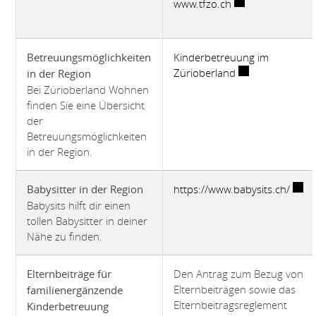
Externer Link wir
www.tfzo.ch
Kinderbetreuung im
Betreuungsmöglichkeiten
Externer Link wi
Zürioberland
in der Region
Bei Zürioberland Wohnen
finden Sie eine Übersicht
der
Betreuungsmöglichkeiten
in der Region.
Exter
https://www.babysits.ch/
Babysitter in der Region
Babysits hilft dir einen
tollen Babysitter in deiner
Nähe zu finden.
Den Antrag zum Bezug von
Elternbeiträge für
Elternbeiträgen sowie das
familienergänzende
Elternbeitragsreglement
Kinderbetreuung