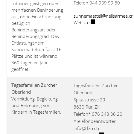
Telefon 044 939 99 80
mit einer geistigen oder
mehrfachen Behinderung
sunnemaetteli@heilsarmee.ch
auf, ohne Einschränkung
Externer Link wird in
Website
bezüglich
Behinderungsart oder
Behinderungsgrad. Das
Entlastungsheim
Sunnemätteli umfasst 16
Plätze und ist während
360 Tagen im Jahr
geöffnet.
Tagesfamilien Zürcher
Tagesfamilien Zürcher
Oberland
Oberland
Vermittlung, Begleitung
Spitalstrasse 29
und Betreuung von
8630 Rüti ZH
Kindern in Tagesfamilien.
Telefon* 076 348 86 20
*Telefonbeantworter
info@tfzo.ch