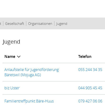
(ausgewählt)
t
Gesellschaft
Organisationen
Jugend
Inhalt
Jugend
Name
Telefon
Anlaufstelle für Jugendförderung
055 244 34 35
Bäretswil (Mojuga AG)
biz Uster
044 905 45 45
Familientreffpunkt Bäre-Huus
079 427 06 06