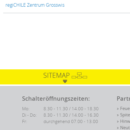
regiCHILE Zentrum Grosswis
hlt)
SITEMAP
Schalteröffnungszeiten:
Part
Mo:
8.30 - 11.30 / 14.00 - 18.30
Feue
Di - Do:
8.30 - 11.30 / 14.00 - 16.30
Spit
Fr:
durchgehend 07.00 - 13.00
Hinw
Neut