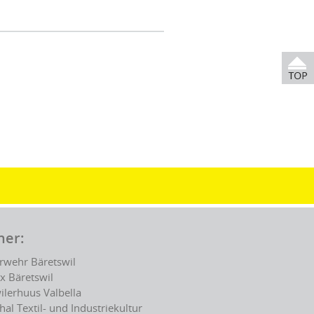
ner:
rwehr Bäretswil
ex Bäretswil
ilerhuus Valbella
hal Textil- und Industriekultur