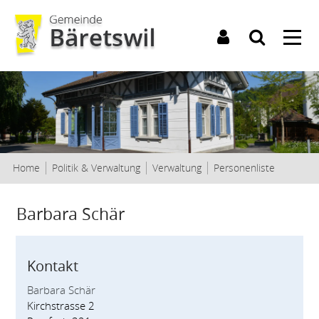
Kopfzeile
(ausgewäh
Home
Politik & Verwaltung
Verwaltung
Personenliste
Inhalt
Barbara Schär
Kontakt
Zugehörige Objekte
Barbara Schär
Kirchstrasse 2